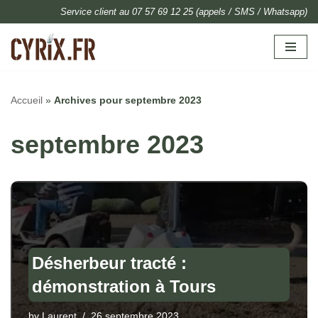
Service client au 07 57 69 12 25 (appels / SMS / Whatsapp)
Skip
to
content
Accueil
»
Archives pour septembre 2023
septembre 2023
Désherbeur tracté :
démonstration à Tours
by
Laurent
26 septembre 2023