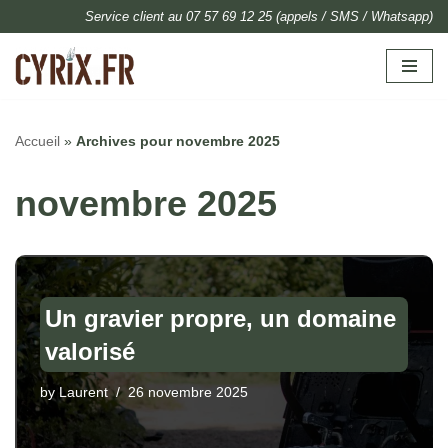
Service client au 07 57 69 12 25 (appels / SMS / Whatsapp)
Skip
to
content
Accueil
»
Archives pour novembre 2025
novembre 2025
Un gravier propre, un domaine
valorisé
by
Laurent
26 novembre 2025