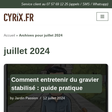
Service client au 07 57 69 12 25 (appels / SMS / Whatsapp)
Skip
to
content
Accueil
»
Archives pour juillet 2024
juillet 2024
Comment entretenir du gravier
stabilisé : guide pratique
by
Jardin Passion
12 juillet 2024