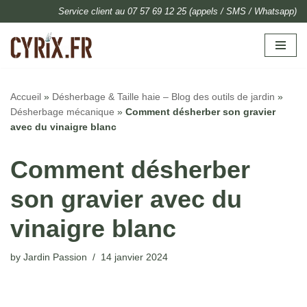
Service client au 07 57 69 12 25 (appels / SMS / Whatsapp)
Skip
to
content
Accueil
»
Désherbage & Taille haie – Blog des outils de jardin
»
Désherbage mécanique
»
Comment désherber son gravier
avec du vinaigre blanc
Comment désherber
son gravier avec du
vinaigre blanc
by
Jardin Passion
14 janvier 2024