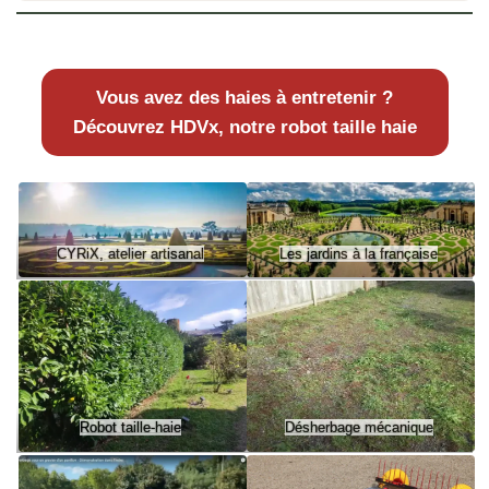
Vous avez des haies à entretenir ?
Découvrez HDVx, notre robot taille haie
CYRiX, atelier artisanal
Les jardins à la française
Robot taille-haie
Désherbage mécanique