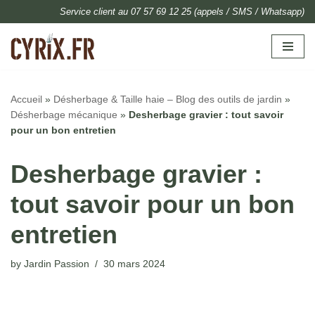
Service client au 07 57 69 12 25 (appels / SMS / Whatsapp)
Skip
to
content
Accueil
»
Désherbage & Taille haie – Blog des outils de jardin
»
Désherbage mécanique
»
Desherbage gravier : tout savoir
pour un bon entretien
Desherbage gravier :
tout savoir pour un bon
entretien
by
Jardin Passion
30 mars 2024