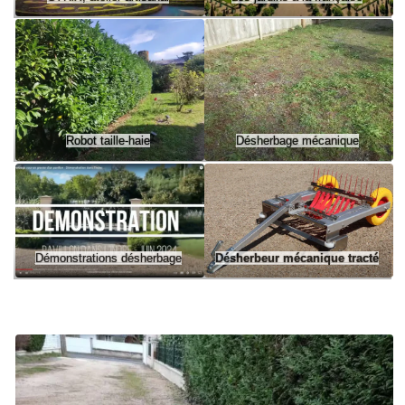
Robot taille-haie
Désherbage mécanique
Démonstrations désherbage
Désherbeur mécanique tracté