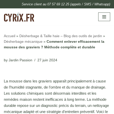
Service client au 07 57 69 12 25 (appels / SMS / Whatsapp)
Skip
to
content
Accueil
»
Désherbage & Taille haie – Blog des outils de jardin
»
Désherbage mécanique
»
Comment enlever efficacement la
mousse des graviers ? Méthode complète et durable
by
Jardin Passion
27 juin 2024
La mousse dans les graviers apparaît principalement à cause
de l’humidité stagnante, de l’ombre et du manque de drainage.
Les solutions chimiques sont désormais interdites et les
remèdes maison restent inefficaces à long terme. La méthode
durable repose sur un diagnostic précis du terrain, un nettoyage
mécanique adapté et une stratégie d’entretien préventif. Voici le