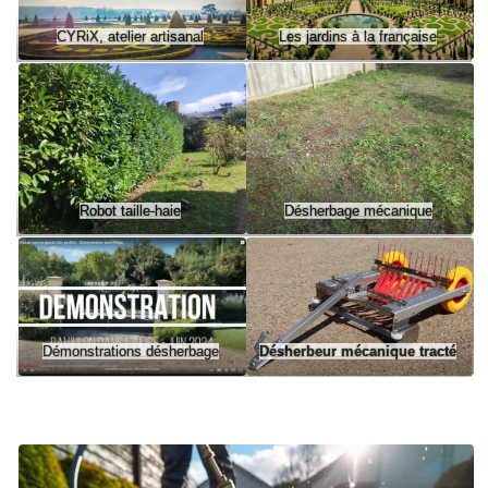
CYRiX, atelier artisanal
Les jardins à la française
Robot taille-haie
Désherbage mécanique
Démonstrations désherbage
Désherbeur mécanique tracté