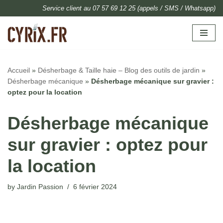
Service client au 07 57 69 12 25 (appels / SMS / Whatsapp)
Skip
to
content
Accueil
»
Désherbage & Taille haie – Blog des outils de jardin
»
Désherbage mécanique
»
Désherbage mécanique sur gravier :
optez pour la location
Désherbage mécanique
sur gravier : optez pour
la location
by
Jardin Passion
6 février 2024