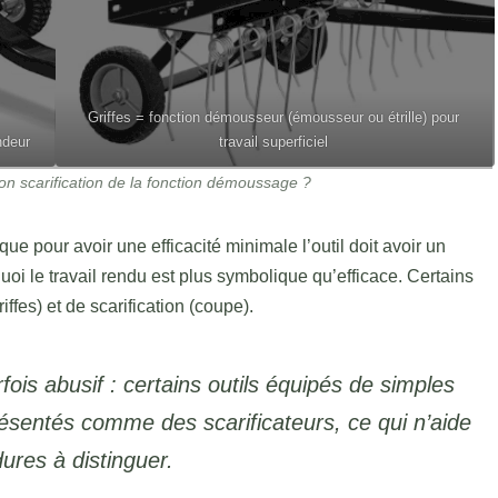
Griffes = fonction démousseur (émousseur ou étrille) pour
ndeur
travail superficiel
on scarification de la fonction démoussage ?
 que pour avoir une efficacité minimale l’outil doit avoir un
quoi le travail rendu est plus symbolique qu’efficace. Certains
fes) et de scarification (coupe).
ois abusif : certains outils équipés de simples
résentés comme des scarificateurs, ce qui n’aide
ures à distinguer.