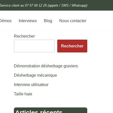
Service client au 07 57 69 12 25 (appels / SMS / Whatsapp)
Démos
Interviews
Blog
Nous contacter
Rechercher
Rechercher
Démonstration désherbage graviers
Désherbage mécanique
Interview utilisateur
Taille haie
Articles récents